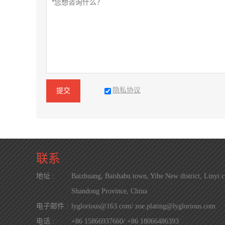
隐私协议
提交
联系
地址 :
Baizhuang, Baishabu town, Yihe New district, Linyi ci
Shandong Province, China
电子邮件 :
lyglorious@163.com/ zoe.plating@lyglorious.com
电话 :
+86 15866937660/ +86 18066486393