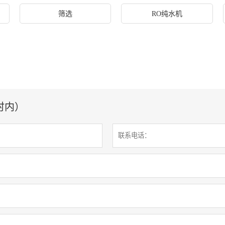
筛选
RO纯水机
时内）