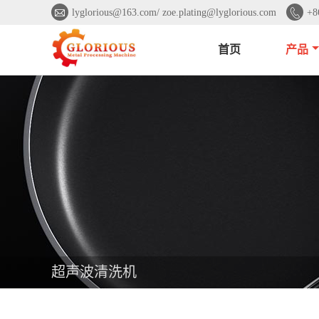


lyglorious@163.com/ zoe.plating@lyglorious.com
+8
首页
产品
超声波清洗机